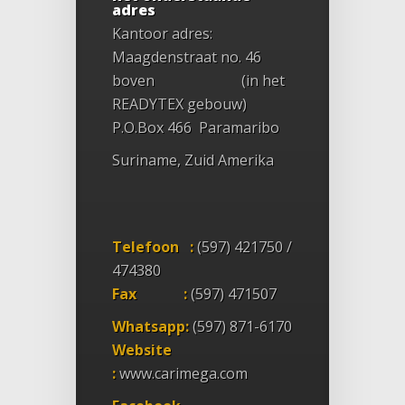
adres
Kantoor adres:
Maagdenstraat no. 46
boven (in het
READYTEX gebouw)
P.O.Box 466 Paramaribo
Suriname, Zuid Amerika
Telefoon :
(597) 421750 /
474380
Fax :
(597) 471507
Whatsapp:
(597) 871-6170
Website
:
www.carimega.com