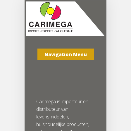
Navigation Menu
Carimega is importeur en
distributeur van
levensmiddelen,
huishoudelijke producten,